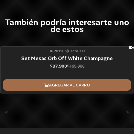
También podría interesarte uno
de estos
DPR01205
|
DecoCasa
48%
BLACK OFF
Set Mesas Orb Off White Champagne
ÚLTIMAS UNIDADES
$87.900
$169.000
AGREGAR AL CARRO