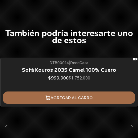
También podría interesarte uno
de estos
DTB00014
|
DecoCasa
43%
BLACK OFF
Sofá Kouros 2035 Camel 100% Cuero
$999.900
$1.752.000
AGREGAR AL CARRO