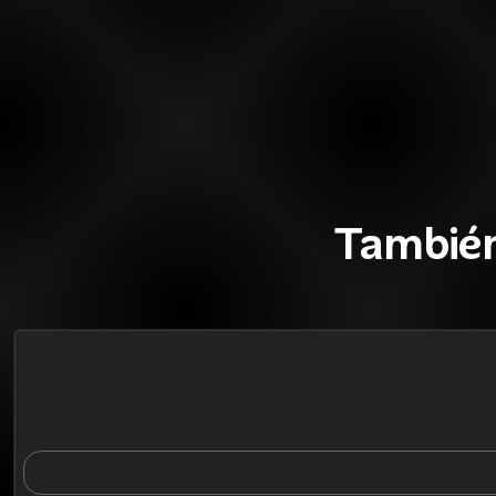
También
39%
BLACK OFF
Agotado