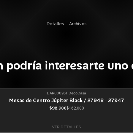
Detalles
Archivos
 podría interesarte uno 
DAR000951
|
DecoCasa
Mesas de Centro Júpiter Black / 27948 - 27947
$98.900
$162.000
VER DETALLES