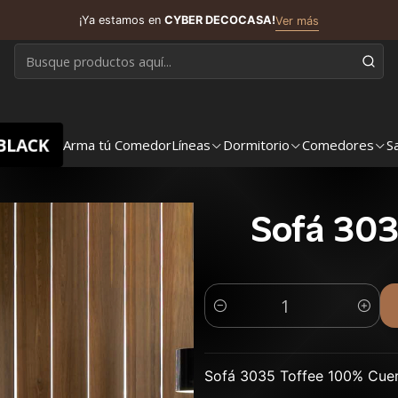
¡Ya estamos en
CYBER DECOCASA!
Ver más
BLACK
Arma tú Comedor
Líneas
Dormitorio
Comedores
S
Sofá 303
Cantidad
Sofá 3035 Toffee 100% Cue