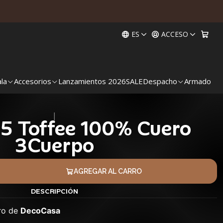
ES
ACCESO
ala
Accesorios
Lanzamientos 2026
SALE
Despacho
Armado
|
5 Toffee 100% Cuero
3Cuerpo
AGREGAR AL CARRO
DESCRIPCIÓN
ro de
DecoCasa