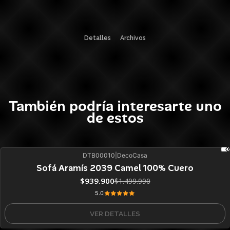
Detalles
Archivos
También podría interesarte uno
de estos
DTB00010
|
DecoCasa
37%
BLACK OFF
Sofá Aramís 2039 Camel 100% Cuero
Agotado
$939.900
$1.499.990
5.0
VER DETALLES