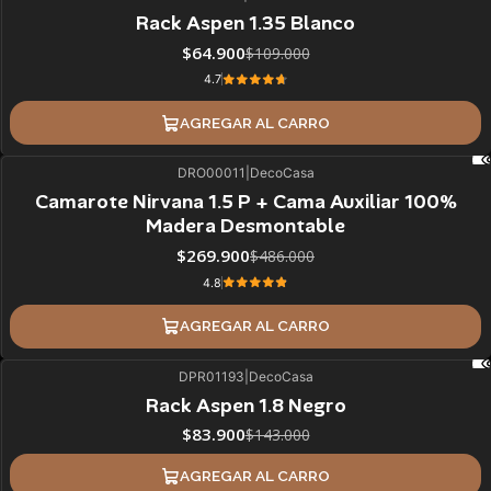
40%
BLACK OFF
Rack Aspen 1.35 Blanco
$64.900
$109.000
4.7
AGREGAR AL CARRO
DRO00011
|
DecoCasa
44%
BLACK OFF
Camarote Nirvana 1.5 P + Cama Auxiliar 100%
Madera Desmontable
$269.900
$486.000
4.8
AGREGAR AL CARRO
DPR01193
|
DecoCasa
41%
BLACK OFF
Rack Aspen 1.8 Negro
$83.900
$143.000
AGREGAR AL CARRO