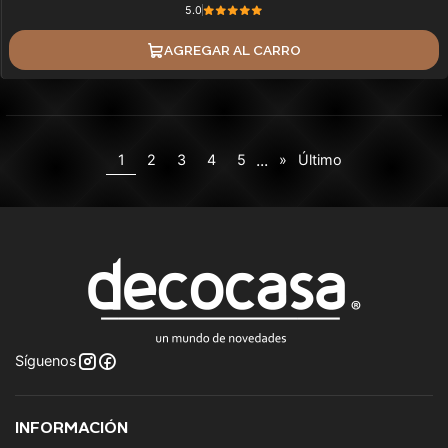
5.0
AGREGAR AL CARRO
...
1
2
3
4
5
»
Último
Síguenos
INFORMACIÓN