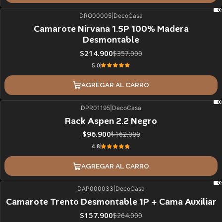
DRO00005
|
DecoCasa
40%
BLACK OFF
Camarote Nirvana 1.5P 100% Madera
Desmontable
$214.900
$357.000
5.0
AGREGAR AL CARRO
DPR01195
|
DecoCasa
40%
BLACK OFF
Rack Aspen 2.2 Negro
$96.900
$162.000
4.8
AGREGAR AL CARRO
DAP000033
|
DecoCasa
40%
BLACK OFF
Camarote Trento Desmontable 1P + Cama Auxiliar
$157.900
$264.000