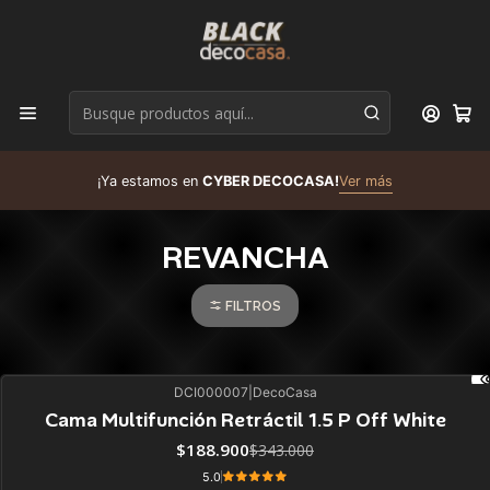
D
¡Ya estamos en
CYBER DECOCASA!
Ver más
R
REVANCHA
FILTROS
DCI000007
|
DecoCasa
45%
BLACK OFF
Cama Multifunción Retráctil 1.5 P Off White
$188.900
$343.000
5.0