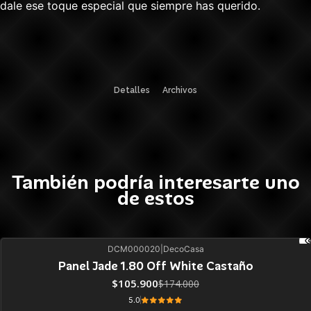
dale ese toque especial que siempre has querido.
Detalles
Archivos
También podría interesarte uno
de estos
DCM000020
|
DecoCasa
39%
BLACK OFF
Panel Jade 1.80 Off White Castaño
$105.900
$174.000
5.0