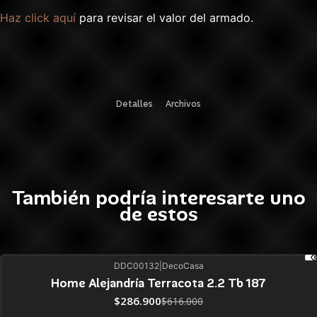
Haz click aquí
para revisar el valor del armado.
Detalles
Archivos
También podría interesarte uno
de estos
DDC00132
|
DecoCasa
53%
BLACK OFF
SALE
Home Alejandría Terracota 2.2 Tb 187
ÚLTIMAS UNIDADES
$286.900
$616.000