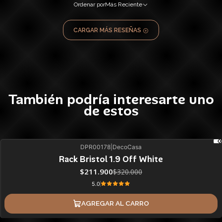
Ordenar por
Más Reciente
CARGAR MÁS RESEÑAS
También podría interesarte uno
de estos
DPR00178
|
DecoCasa
34%
BLACK OFF
Rack Bristol 1.9 Off White
$211.900
$320.000
5.0
AGREGAR AL CARRO