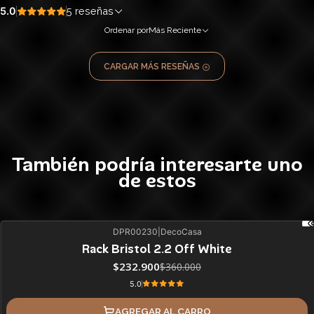
5.0
5 reseñas
Ordenar por
Más Reciente
CARGAR MÁS RESEÑAS
También podría interesarte uno
de estos
DPR00230
|
DecoCasa
35%
BLACK OFF
Rack Bristol 2.2 Off White
ÚLTIMAS UNIDADES
$232.900
$360.000
5.0
AGREGAR AL CARRO