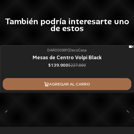
También podría interesarte uno
de estos
DAR000991
|
DecoCasa
38%
BLACK OFF
Mesas de Centro Volpi Black
$139.900
$227.000
AGREGAR AL CARRO