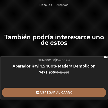
Detalles
Archivos
También podría interesarte uno
de estos
DUN000150
|
DecoCasa
26%
BLACK OFF
SALE
Aparador Ravi 1.5 100% Madera Demolición
ÚLTIMAS UNIDADES
$471.900
$640.000
AGREGAR AL CARRO