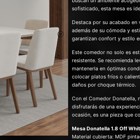
buscan un ambiente acogedo
sofisticado, esta mesa es id
Destaca por su acabado en v
además de su cómoda y estili
garantizan confort y estilo 
Este comedor no solo es est
resistente. Se recomienda le
mantenerla en óptimas condi
colocar platos fríos o calien
daños por choque térmico.
Con el Comedor Donatella, n
disfrutarás de una experienc
ocasión, es una pieza que c
Mesa Donatella 1.8 Off Whit
Material cubierta: MDF pint