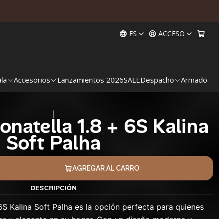
ES
ACCESO
ala
Accesorios
Lanzamientos 2026
SALE
Despacho
Armado
|
natella 1.8 + 6S Kalina
Soft Palha
AGREGAR AL CARRO
DESCRIPCIÓN
S Kalina Soft Palha es la opción perfecta para quienes