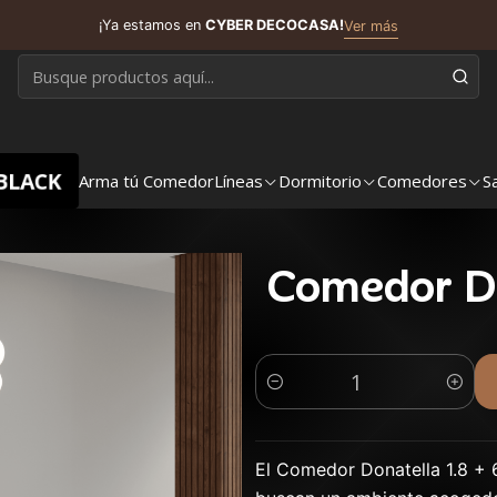
¡Ya estamos en
CYBER DECOCASA!
Ver más
BLACK
Arma tú Comedor
Líneas
Dormitorio
Comedores
S
Comedor Do
Cantidad
El Comedor Donatella 1.8 + 6