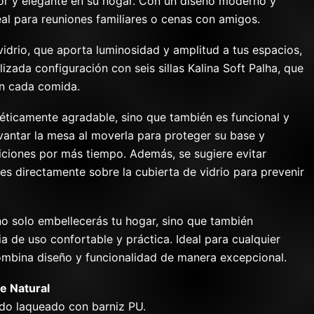
r y elegante en su hogar. Con un diseño moderno y
eal para reuniones familiares o cenas con amigos.
idrio, que aporta luminosidad y amplitud a tus espacios,
zada configuración con seis sillas Kalina Soft Palha, que
en cada comida.
éticamente agradable, sino que también es funcional y
vantar la mesa al moverla para proteger su base y
ciones por más tiempo. Además, se sugiere evitar
tes directamente sobre la cubierta de vidrio para prevenir
o solo embellecerás tu hogar, sino que también
ia de uso confortable y práctica. Ideal para cualquier
ombina diseño y funcionalidad de manera excepcional.
e Natural
ado laqueado con barniz PU.