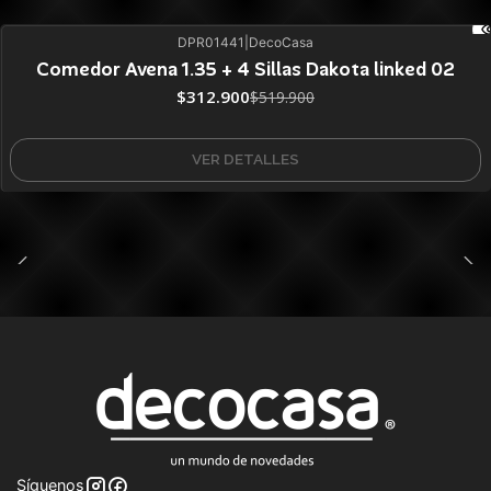
DPR01441
|
DecoCasa
40%
BLACK OFF
Comedor Avena 1.35 + 4 Sillas Dakota linked 02
Agotado
$312.900
$519.900
VER DETALLES
Síguenos