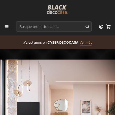
D
¡Ya estamos en
CYBER DECOCASA!
Ver más
R