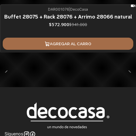
DAR001076
|
DecoCasa
39%
BLACK OFF
Buffet 28075 + Rack 28076 + Arrimo 28066 natural
ÚLTIMAS UNIDADES
$572.900
$941.000
AGREGAR AL CARRO
Síguenos