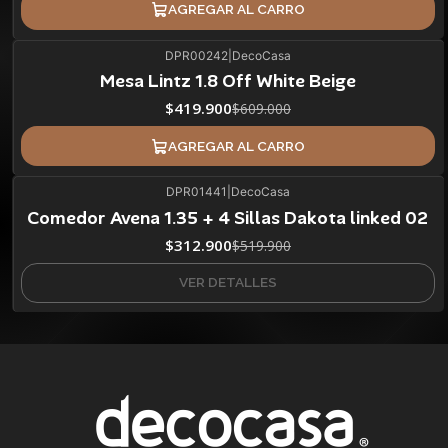
AGREGAR AL CARRO
DPR00242
|
DecoCasa
31%
BLACK OFF
Mesa Lintz 1.8 Off White Beige
ÚLTIMAS UNIDADES
$419.900
$609.000
AGREGAR AL CARRO
DPR01441
|
DecoCasa
40%
BLACK OFF
Comedor Avena 1.35 + 4 Sillas Dakota linked 02
Agotado
$312.900
$519.900
VER DETALLES