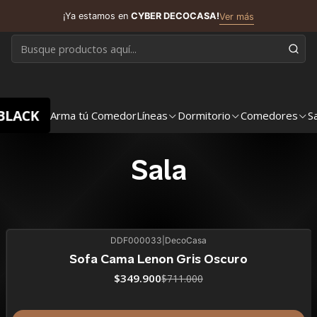
¡Ya estamos en
CYBER DECOCASA!
Ver más
BLACK
Arma tú Comedor
Líneas
Dormitorio
Comedores
S
Sala
DDF000033
|
DecoCasa
51%
BLACK OFF
SALE
Sofa Cama Lenon Gris Oscuro
ÚLTIMAS UNIDADES
$349.900
$711.000