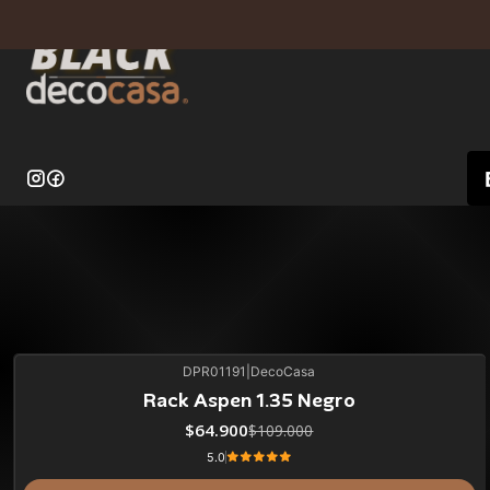
DPR01191
|
DecoCasa
40%
BLACK OFF
Rack Aspen 1.35 Negro
$64.900
$109.000
5.0