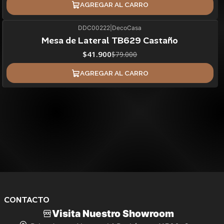
AGREGAR AL CARRO
DDC00222
|
DecoCasa
47%
BLACK OFF
Mesa de Lateral TB629 Castaño
$41.900
$79.000
AGREGAR AL CARRO
CONTACTO
Visita Nuestro Showroom