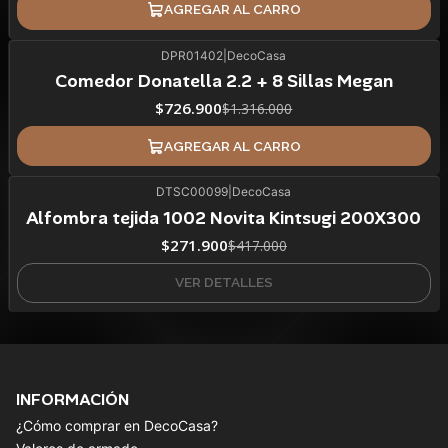
AGREGAR AL CARRO
DPR01402
|
DecoCasa
45%
BLACK OFF
Comedor Donatella 2.2 + 8 Sillas Megan
ÚLTIMAS UNIDADES
$726.900
$1.316.000
AGREGAR AL CARRO
DTSC00099
|
DecoCasa
35%
BLACK OFF
Alfombra tejida 1002 Novita Kintsugi 200X300
Agotado
$271.900
$417.000
VER DETALLES
INFORMACIÓN
¿Cómo comprar en DecoCasa?