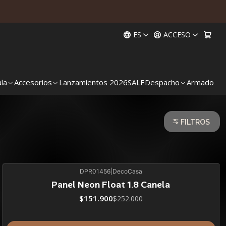
ES
ACCESO
ala
Accesorios
Lanzamientos 2026
SALE
Despacho
Armado
FILTROS
DPR01456
|
DecoCasa
40%
BLACK OFF
Panel Neon Float 1.8 Canela
$151.900
$252.000