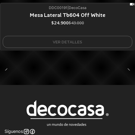
DDC00191
|
DecoCasa
42%
BLACK OFF
Mesa Lateral Tb604 Off White
Agotado
$24.900
$43.000
VER DETALLES
Síguenos