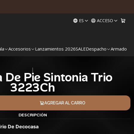
ES
ACCESO
ala
Accesorios
Lanzamientos 2026
SALE
Despacho
Armado
|
De Pie Sintonia Trio
3223Ch
AGREGAR AL CARRO
DESCRIPCIÓN
rio De Decocasa