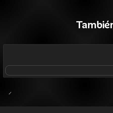
También
49%
BLACK OFF
Agotado