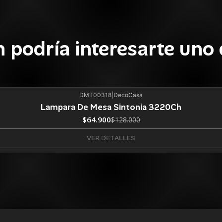
 podría interesarte uno 
DMT00318
|
DecoCasa
Lampara De Mesa Sintonia 3220Ch
$64.900
$128.000
VER DETALLES