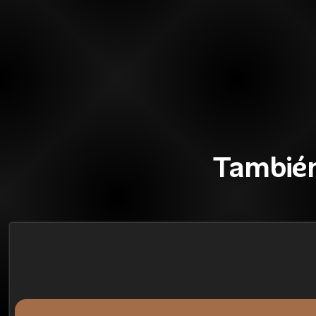
También
28%
BLACK OFF