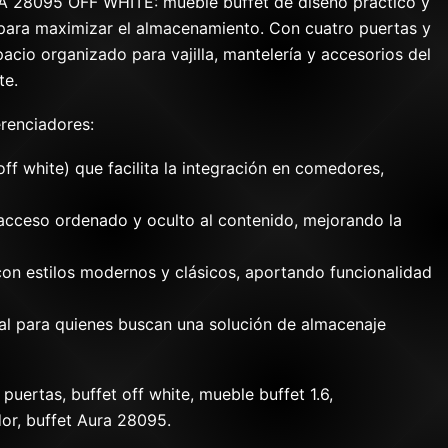
 28095 OFF WHITE: mueble buffet de diseño práctico y
para maximizar el almacenamiento. Con cuatro puertas y
pacio organizado para vajilla, mantelería y accesorios del
te.
erenciadores:
off white) que facilita la integración en comedores,
acceso ordenado y oculto al contenido, mejorando la
 con estilos modernos y clásicos, aportando funcionalidad
l para quienes buscan una solución de almacenaje
puertas, buffet off white, mueble buffet 1.6,
r, buffet Aura 28095.