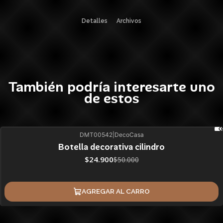
Detalles
Archivos
También podría interesarte uno
de estos
DMT00542
|
DecoCasa
50%
BLACK OFF
SALE
Botella decorativa cilindro
ÚLTIMAS UNIDADES
$24.900
$50.000
AGREGAR AL CARRO