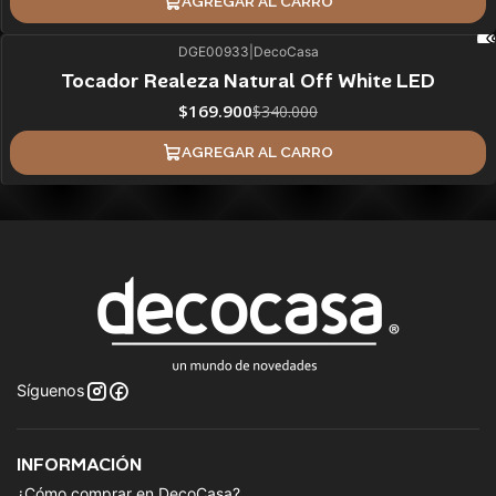
AGREGAR AL CARRO
DGE00933
|
DecoCasa
50%
BLACK OFF
Tocador Realeza Natural Off White LED
$169.900
$340.000
AGREGAR AL CARRO
Síguenos
INFORMACIÓN
¿Cómo comprar en DecoCasa?