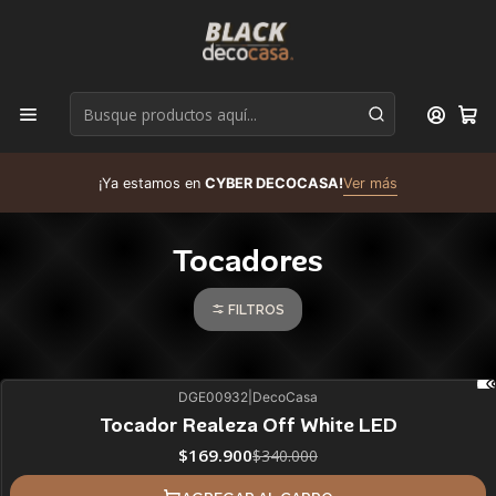
D
¡Ya estamos en
CYBER DECOCASA!
Ver más
R
Tocadores
FILTROS
DGE00932
|
DecoCasa
50%
BLACK OFF
Tocador Realeza Off White LED
$169.900
$340.000